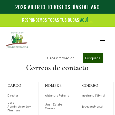
2026 ABIERTO TODOS LOS DÍAS DEL AÑO
RESPONDEMOS TODAS TUS DUDAS
AQUÍ ←
Correos de contacto
CARGO
NOMBRE
CORREO
Director
Alejandro Peirano
apeirano@jbn.cl
Jefe
Juan Esteban
Administración y
jcuevas@jbn.cl
Cuevas
Finanzas