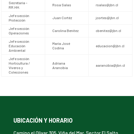
Secretaria –
Rosa Salas
rsalas@jbn.cl
RR.HH.
Jefe sección
Juan Cortéz
jcortes@jbn.cl
Protección
Jefe sección
Carolina Benitez
cbenitez@jbn.cl
Operaciones
Jefe sección
María José
Educación
educacion@jbn.cl
Codina
Ambiental
Jefe sección
Horticultura /
Adriana
aarancibia@jbn.cl
Viveros y
Arancibia
Colecciones
UBICACIÓN Y HORARIO
Camino el Olivar 305, Viña del Mar, Sector El Salto